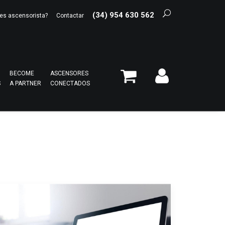
(34) 954 630 562
es ascensorista?
Contactar
BECOME
ASCENSORES
S
A PARTNER
CONECTADOS