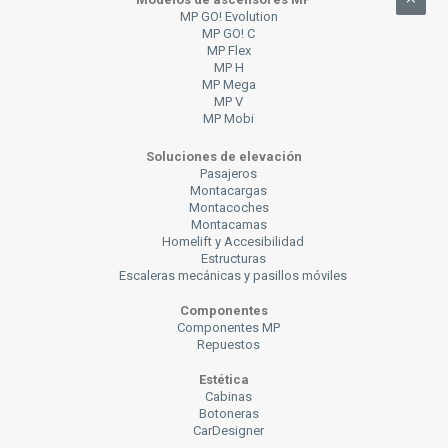
Modelos de ascensores MP
MP GO! Evolution
MP GO! C
MP Flex
MP H
MP Mega
MP V
MP Mobi
Soluciones de elevación
Pasajeros
Montacargas
Montacoches
Montacamas
Homelift y Accesibilidad
Estructuras
Escaleras mecánicas y pasillos móviles
Componentes
Componentes MP
Repuestos
Estética
Cabinas
Botoneras
CarDesigner